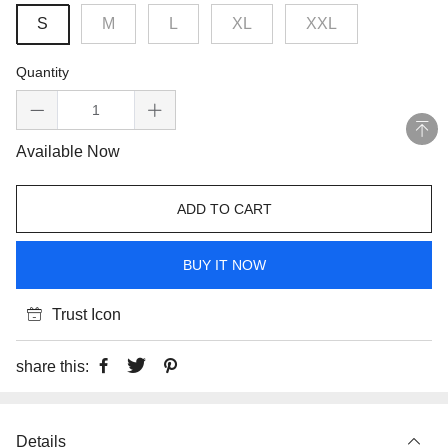
S
M
L
XL
XXL
Quantity
Available Now
ADD TO CART
BUY IT NOW
Trust Icon
share this:
Details