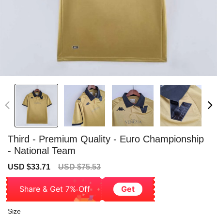
Third - Premium Quality - Euro Championship
- National Team
Sale
Regular
USD $33.71
USD $75.53
price
price
Share & Get 7% Off
Get
Size