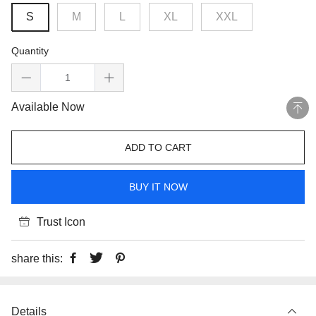
S
M
L
XL
XXL
Quantity
Available Now
ADD TO CART
BUY IT NOW
Trust Icon
share this:
Details