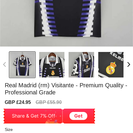
Real Madrid (rm) Visitante - Premium Quality -
Professional Grade
Sale
Regular
GBP £24.95
GBP £55.90
price
price
Share & Get 7% Off
Get
Size