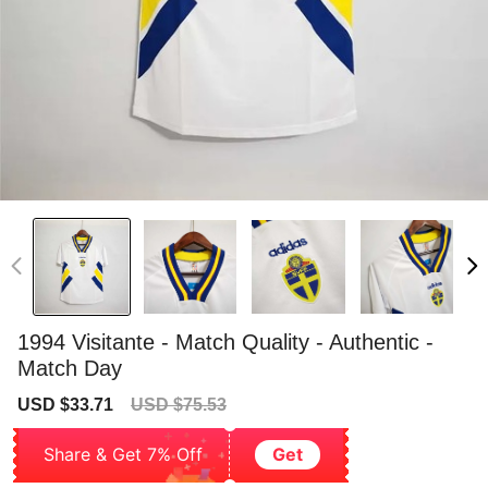
1994 Visitante - Match Quality - Authentic -
Match Day
Sale
Regular
USD $33.71
USD $75.53
price
price
Share & Get 7% Off
Get