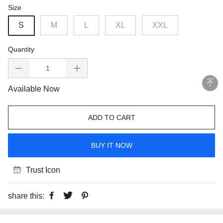
Size
S
M
L
XL
XXL
Quantity
Available Now
ADD TO CART
BUY IT NOW
Trust Icon
share this: