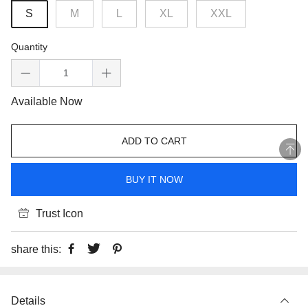
S
M
L
XL
XXL
Quantity
Available Now
ADD TO CART
BUY IT NOW
Trust Icon
share this:
Details