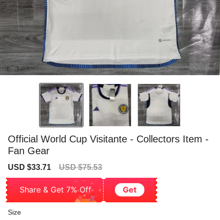
Official World Cup Visitante - Collectors Item -
Fan Gear
Sale
Regular
USD $33.71
USD $75.53
price
price
Share & Get 7% Off
Get
Size