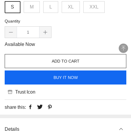
S
M
L
XL
XXL
Quantity
Available Now
ADD TO CART
BUY IT NOW
Trust Icon
share this:
Details