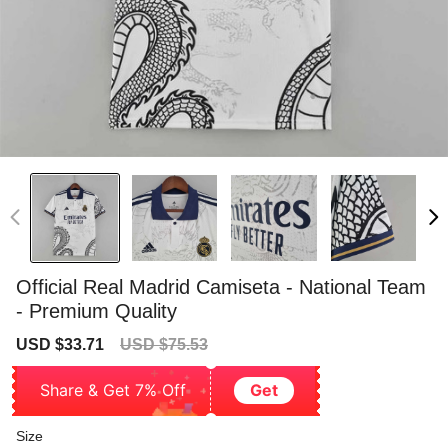
Official Real Madrid Camiseta - National Team
- Premium Quality
Sale
Regular
USD $33.71
USD $75.53
price
price
Share & Get 7% Off
Get
Size