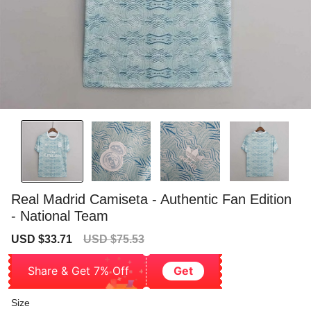
Real Madrid Camiseta - Authentic Fan Edition
- National Team
Sale
Regular
USD $33.71
USD $75.53
price
price
Share & Get 7% Off
Get
Size