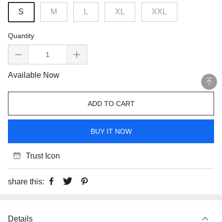
S
M
L
XL
XXL
Quantity
Available Now
ADD TO CART
BUY IT NOW
Trust Icon
share this:
Details