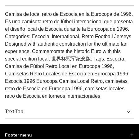
Camisa de local retro de Escocia en la Eurocopa de 1996.
Es una camiseta retro de fútbol internacional que presenta
el diseño local de Escocia durante la Eurocopa de 1996.
Categories: Escocia, International, Retro Football Jerseys
Designed with authentic construction for the ultimate fan
experience. Commemorate the historic Euro with this
special edition local. 世界杯冠军纪念版. Tags: Escocia,
Camisa de Fútbol Retro Local en Eurocopa 1996,
Camisetas Retro Locales de Escocia en Eurocopa 1996,
Escocia 1996 Eurocopa Camisa Local Retro, camisetas
retro de Escocia en Eurocopa 1996, camisetas locales
retro de Escocia en torneos internacionales
Text Tab
Footer menu